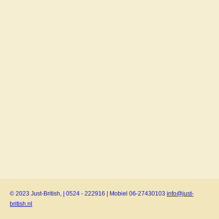
© 2023 Just-British, | 0524 - 222916 | Mobiel 06-27430103
info@just-
british.nl