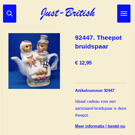
Ga
direct
naar
de
hoofdinhoud
92447. Theepot
bruidspaar
€ 12,95
Artikelnummer 92447
Ideaal cadeau voor een
aanstaand bruidspaar is deze
theepot.
Meer informatie / bestel nu