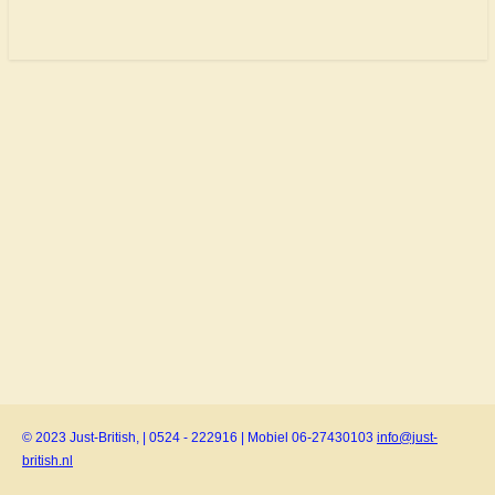
© 2023 Just-British, | 0524 - 222916 | Mobiel 06-27430103
info@just-
british.nl