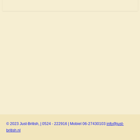
© 2023 Just-British, | 0524 - 222916 | Mobiel 06-27430103
info@just-
british.nl