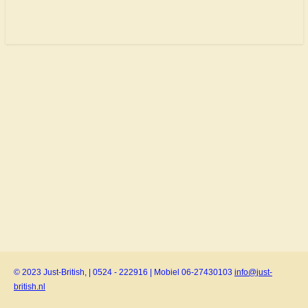
© 2023 Just-British, | 0524 - 222916 | Mobiel 06-27430103
info@just-
british.nl