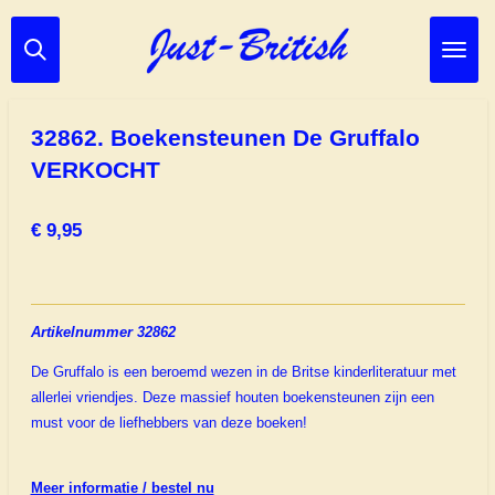
Ga
direct
naar
de
hoofdinhoud
32862. Boekensteunen De Gruffalo
VERKOCHT
€ 9,95
Artikelnummer 32862
De Gruffalo is een beroemd wezen in de Britse kinderliteratuur met
allerlei vriendjes. Deze massief houten boekensteunen zijn een
must voor de liefhebbers van deze boeken!
Meer informatie / bestel nu