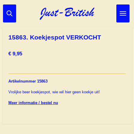
Ga
direct
naar
de
hoofdinhoud
15863. Koekjespot VERKOCHT
€ 9,95
Artikelnummer 15863
Vrolijke beer koekjespot, wie wil hier geen koekje uit!
Meer informatie / bestel nu