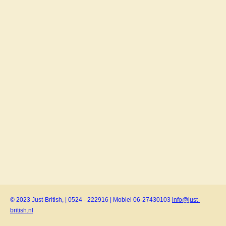
© 2023 Just-British, | 0524 - 222916 | Mobiel 06-27430103
info@just-
british.nl