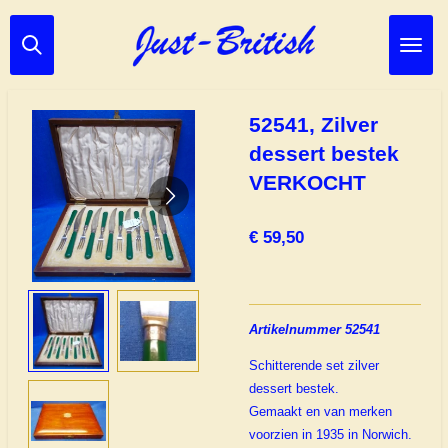
Ga
direct
naar
de
hoofdinhoud
52541, Zilver
dessert bestek
VERKOCHT
€ 59,50
Artikelnummer 52541
Schitterende set zilver
dessert bestek.
Gemaakt en van merken
voorzien in 1935 in Norwich.