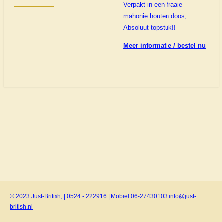
Verpakt in een fraaie
mahonie houten doos,
Absoluut topstuk!!
Meer informatie / bestel nu
© 2023 Just-British, | 0524 - 222916 | Mobiel 06-27430103
info@just-
british.nl