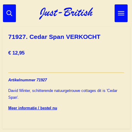
Ga
direct
naar
de
hoofdinhoud
71927. Cedar Span VERKOCHT
€ 12,95
Artikelnummer 71927
David Winter, schitterende natuurgetrouwe cottages dit is 'Cedar
Span'.
Meer informatie / bestel nu