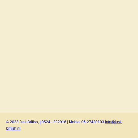
© 2023 Just-British, | 0524 - 222916 | Mobiel 06-27430103
info@just-
british.nl