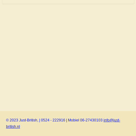
© 2023 Just-British, | 0524 - 222916 | Mobiel 06-27430103
info@just-
british.nl