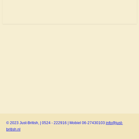
© 2023 Just-British, | 0524 - 222916 | Mobiel 06-27430103
info@just-
british.nl