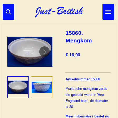
Ga
direct
naar
de
hoofdinhoud
15860.
Mengkom
€ 16,90
Artikelnummer 15860
Praktische mengkom zoals
die gebruikt wordt in 'Heel
Engeland bakt', de diamater
is 30
Meer informatie / bestel nu