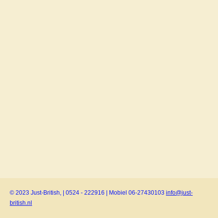
© 2023 Just-British, | 0524 - 222916 | Mobiel 06-27430103
info@just-
british.nl