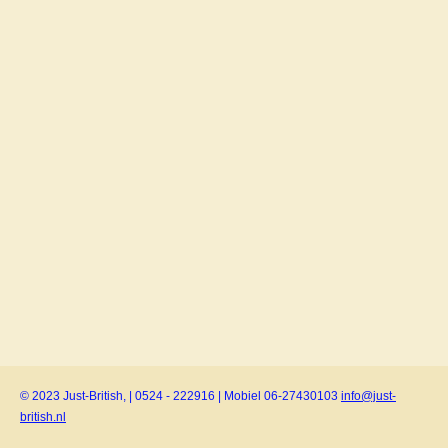
© 2023 Just-British, | 0524 - 222916 | Mobiel 06-27430103
info@just-
british.nl