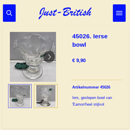
Ga
direct
naar
de
hoofdinhoud
45026. Ierse
bowl
€ 9,90
Artikelnummer 45026
Iers, geslepen bowl van
'Eamon'heel stijlvol