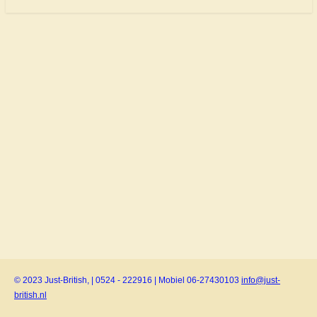
© 2023 Just-British, | 0524 - 222916 | Mobiel 06-27430103
info@just-
british.nl