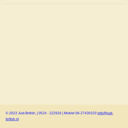
© 2023 Just-British, | 0524 - 222916 | Mobiel 06-27430103
info@just-
british.nl