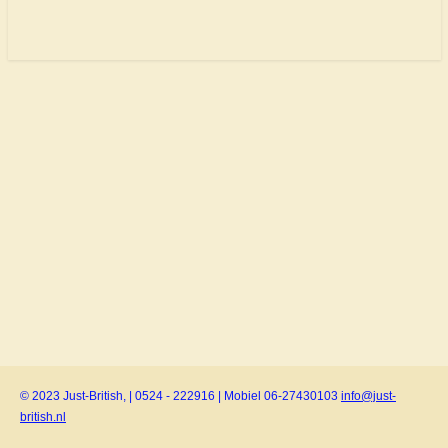
© 2023 Just-British, | 0524 - 222916 | Mobiel 06-27430103
info@just-
british.nl