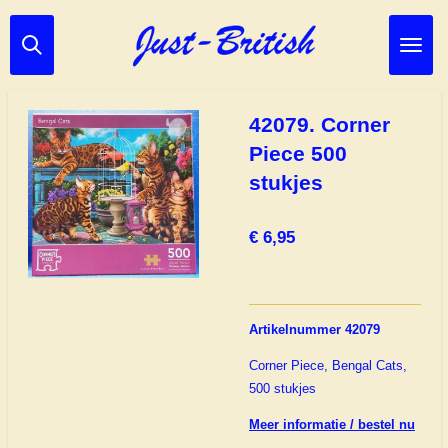
Ga
direct
naar
de
hoofdinhoud
42079. Corner
Piece 500
stukjes
€ 6,95
Artikelnummer 42079
Corner Piece, Bengal Cats,
500 stukjes
Meer informatie / bestel nu