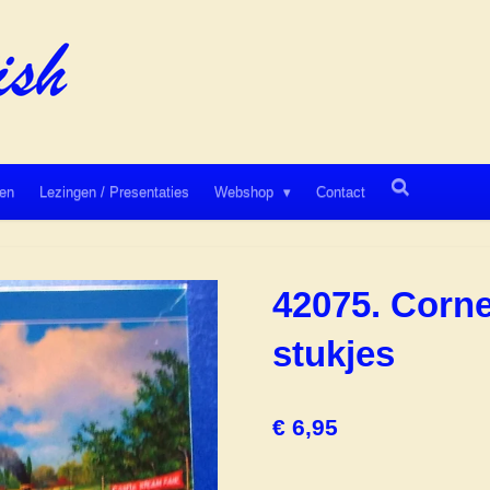
en
Lezingen / Presentaties
Webshop
Contact
42075. Corne
stukjes
€ 6,95