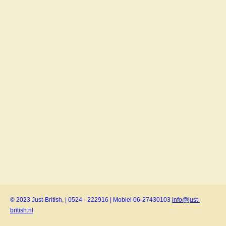
© 2023 Just-British, | 0524 - 222916 | Mobiel 06-27430103
info@just-
british.nl