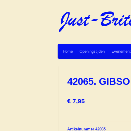
Ga
direct
naar
de
hoofdinhoud
Home
Openingstijden
Evenement
42065. GIBS
€ 7,95
Artikelnummer 42065