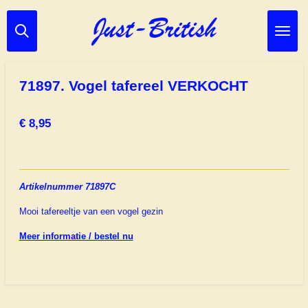
Ga
direct
naar
de
hoofdinhoud
71897. Vogel tafereel VERKOCHT
€ 8,95
Artikelnummer 71897C
Mooi tafereeltje van een vogel gezin
Meer informatie / bestel nu