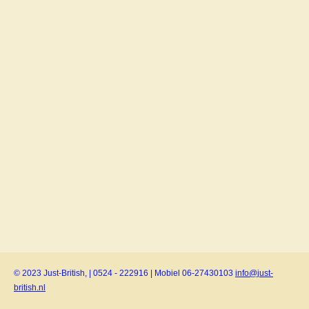
© 2023 Just-British, | 0524 - 222916 | Mobiel 06-27430103
info@just-
british.nl