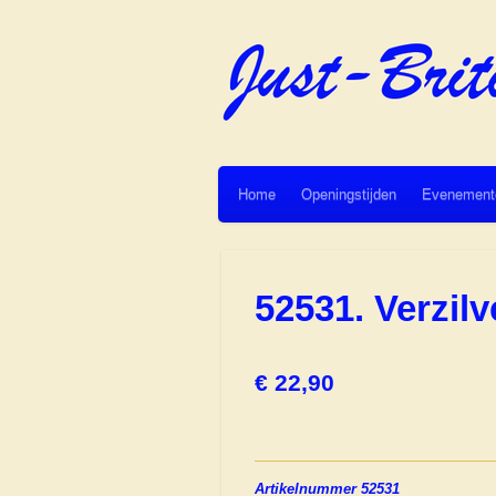
Ga
direct
naar
de
hoofdinhoud
Home
Openingstijden
Evenement
52531. Verzil
€ 22,90
Artikelnummer 52531