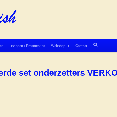
en
Lezingen / Presentaties
Webshop
Contact
verde set onderzetters VER