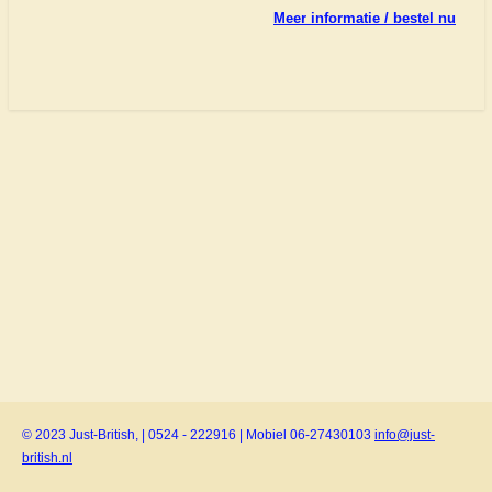
Meer informatie / bestel nu
© 2023 Just-British, | 0524 - 222916 | Mobiel 06-27430103
info@just-
british.nl