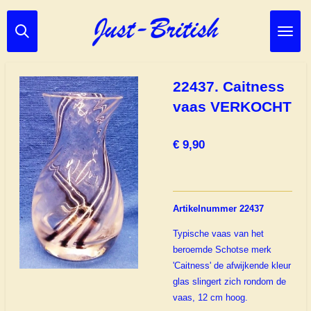
Ga
direct
naar
de
hoofdinhoud
22437. Caitness
vaas VERKOCHT
€ 9,90
Artikelnummer 22437
Typische vaas van het
beroemde Schotse merk
'Caitness' de afwijkende kleur
glas slingert zich rondom de
vaas, 12 cm hoog.