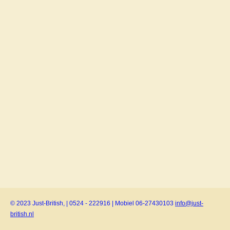
© 2023 Just-British, | 0524 - 222916 | Mobiel 06-27430103
info@just-
british.nl