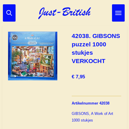
Ga
direct
naar
de
hoofdinhoud
42038. GIBSONS
puzzel 1000
stukjes
VERKOCHT
€ 7,95
Artikelnummer 42038
GIBSONS, A Work of Art
1000 stukjes