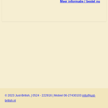
Meer informatie / bestel nu
© 2023 Just-British, | 0524 - 222916 | Mobiel 06-27430103
info@just-
british.nl