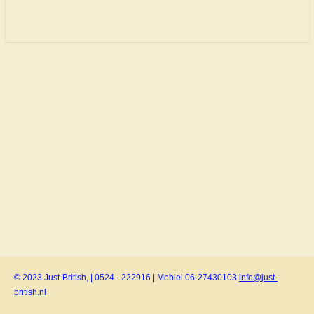
© 2023 Just-British, | 0524 - 222916 | Mobiel 06-27430103
info@just-
british.nl