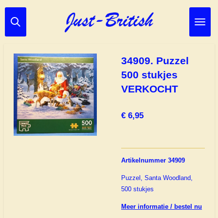
Ga
direct
naar
de
hoofdinhoud
34909. Puzzel
500 stukjes
VERKOCHT
€ 6,95
Artikelnummer 34909
Puzzel, Santa Woodland,
500 stukjes
Meer informatie / bestel nu