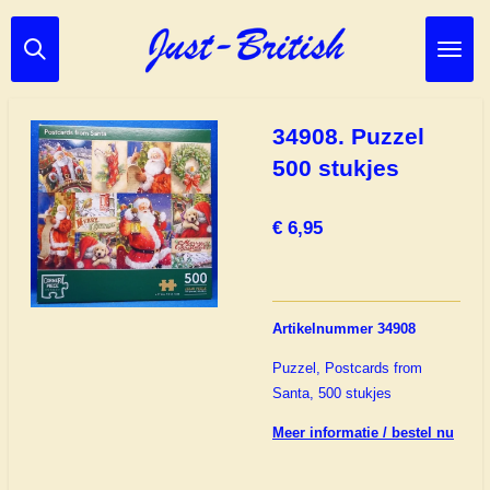
Ga
direct
naar
de
hoofdinhoud
34908. Puzzel
500 stukjes
€ 6,95
Artikelnummer 34908
Puzzel, Postcards from
Santa, 500 stukjes
Meer informatie / bestel nu