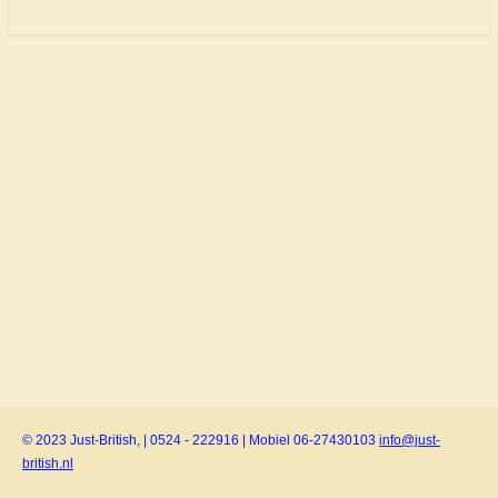
© 2023 Just-British, | 0524 - 222916 | Mobiel 06-27430103
info@just-
british.nl