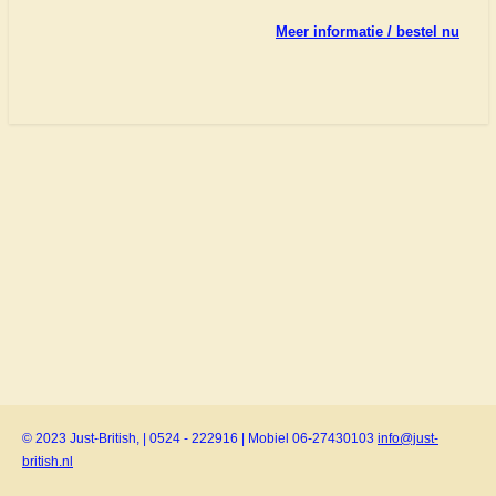
Meer informatie / bestel nu
© 2023 Just-British, | 0524 - 222916 | Mobiel 06-27430103
info@just-
british.nl