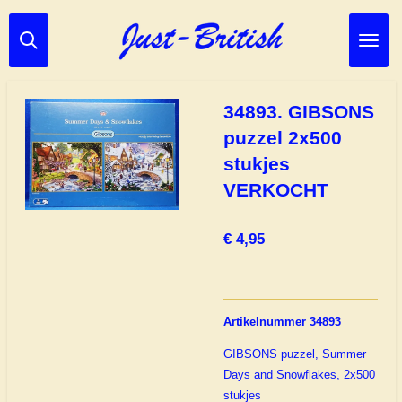
Ga
direct
naar
de
hoofdinhoud
34893. GIBSONS
puzzel 2x500
stukjes
VERKOCHT
€ 4,95
Artikelnummer 34893
GIBSONS puzzel, Summer
Days and Snowflakes, 2x500
stukjes