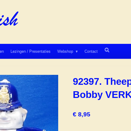
en
Lezingen / Presentaties
Webshop
Contact
92397. Thee
Bobby VER
€ 8,95