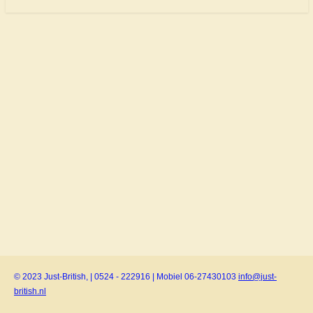
© 2023 Just-British, | 0524 - 222916 | Mobiel 06-27430103
info@just-
british.nl