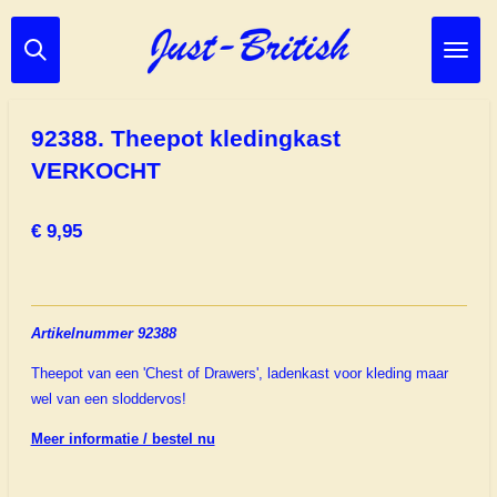
Ga
direct
naar
de
hoofdinhoud
92388. Theepot kledingkast
VERKOCHT
€ 9,95
Artikelnummer 92388
Theepot van een 'Chest of Drawers', ladenkast voor kleding maar
wel van een sloddervos!
Meer informatie / bestel nu