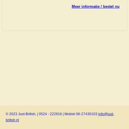
Meer informatie / bestel nu
© 2023 Just-British, | 0524 - 222916 | Mobiel 06-27430103
info@just-
british.nl