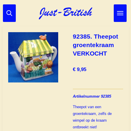
Ga
direct
naar
de
hoofdinhoud
92385. Theepot
groentekraam
VERKOCHT
€ 9,95
Artikelnummer 92385
Theepot van een
groentekraam, zelfs de
wimpel op de kraam
ontbreekt niet!