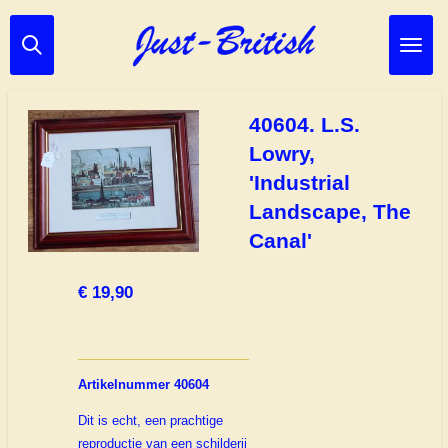
Ga
direct
naar
de
hoofdinhoud
40604. L.S.
Lowry,
'Industrial
Landscape, The
Canal'
€ 19,90
Artikelnummer 40604
Dit is echt, een prachtige
reproductie van een schilderij