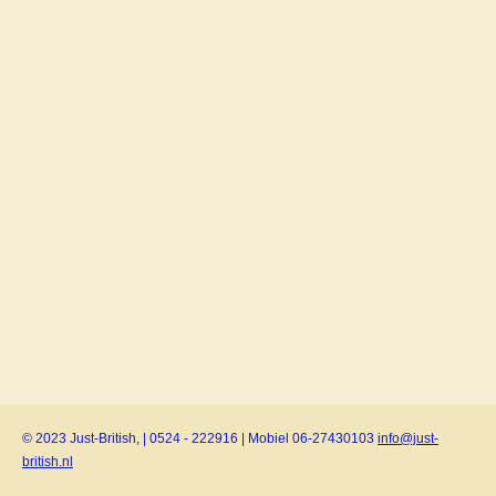
© 2023 Just-British, | 0524 - 222916 | Mobiel 06-27430103
info@just-
british.nl