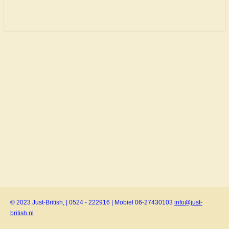
© 2023 Just-British, | 0524 - 222916 | Mobiel 06-27430103
info@just-
british.nl