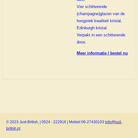
Vier schitterende
(champagne)glazen van de
hoogsteb kwaliteit kristal,
Edinburgh kristal.
Verpakt in een schitterende
doos.
Meer informatie / bestel nu
© 2023 Just-British, | 0524 - 222916 | Mobiel 06-27430103
info@just-
british.nl