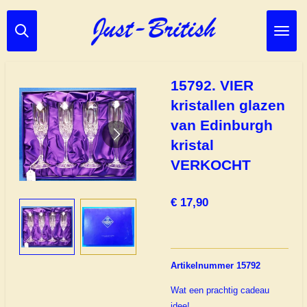
Ga
direct
naar
de
hoofdinhoud
15792. VIER
kristallen glazen
van Edinburgh
kristal
VERKOCHT
€ 17,90
Artikelnummer 15792
Wat een prachtig cadeau
idee!