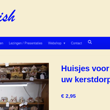
en
Lezingen / Presentaties
Webshop
Contact
Huisjes voor
uw kerstdor
€ 2,95