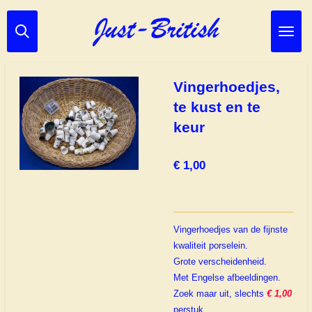
Ga
direct
naar
de
hoofdinhoud
Vingerhoedjes,
te kust en te
keur
€ 1,00
Vingerhoedjes van de fijnste
kwaliteit porselein.
Grote verscheidenheid.
Met Engelse afbeeldingen.
Zoek maar uit, slechts
€ 1,00
perstuk