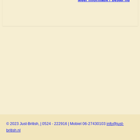
© 2023 Just-British, | 0524 - 222916 | Mobiel 06-27430103
info@just-
british.nl