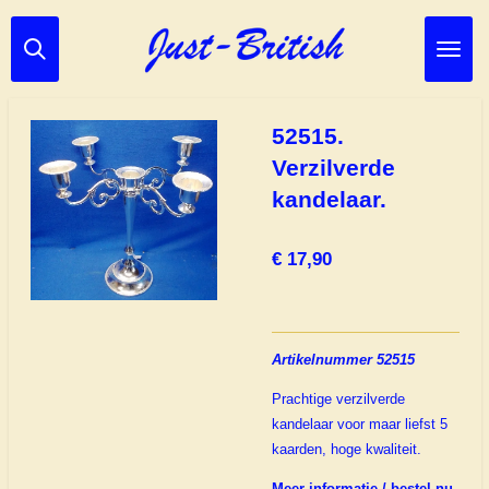
Ga
direct
naar
de
hoofdinhoud
52515.
Verzilverde
kandelaar.
€ 17,90
Artikelnummer 52515
Prachtige verzilverde
kandelaar voor maar liefst 5
kaarden, hoge kwaliteit.
Meer informatie / bestel nu