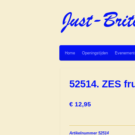
Ga
direct
naar
de
hoofdinhoud
Home
Openingstijden
Evenement
52514. ZES f
€ 12,95
Artikelnummer 52514