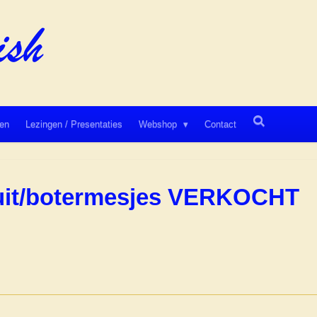
en
Lezingen / Presentaties
Webshop
Contact
ruit/botermesjes VERKOCHT