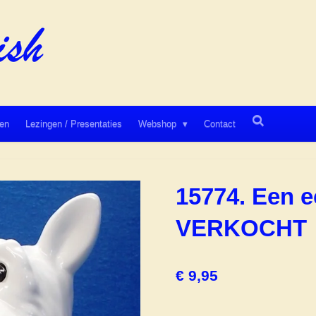
en
Lezingen / Presentaties
Webshop
Contact
15774. Een e
VERKOCHT
€ 9,95