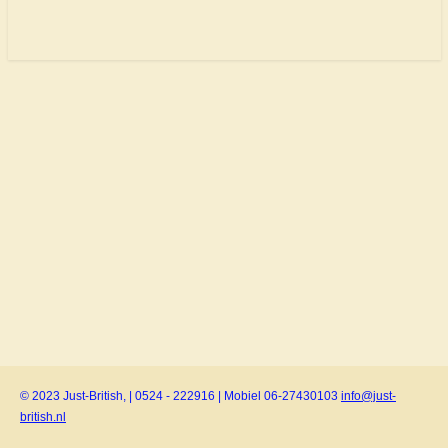
© 2023 Just-British, | 0524 - 222916 | Mobiel 06-27430103
info@just-
british.nl