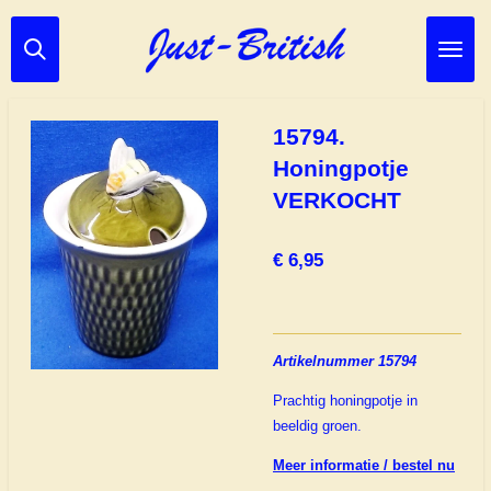
Ga
direct
naar
de
hoofdinhoud
15794.
Honingpotje
VERKOCHT
€ 6,95
Artikelnummer 15794
Prachtig honingpotje in
beeldig groen.
Meer informatie / bestel nu