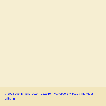
© 2023 Just-British, | 0524 - 222916 | Mobiel 06-27430103
info@just-
british.nl