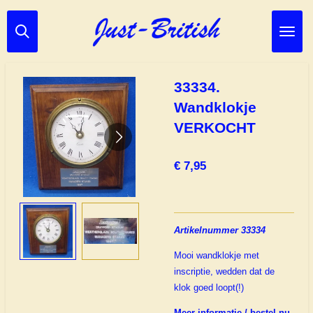
Ga
direct
naar
de
hoofdinhoud
33334.
Wandklokje
VERKOCHT
€ 7,95
Artikelnummer 33334
Mooi wandklokje met
inscriptie, wedden dat de
klok goed loopt(!)
Meer informatie / bestel nu