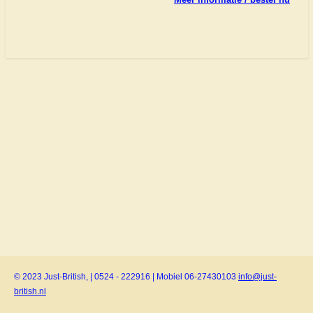
© 2023 Just-British, | 0524 - 222916 | Mobiel 06-27430103
info@just-
british.nl