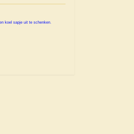
n koel sapje uit te schenken.