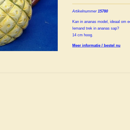
Artikelnummer
15780
Kan in ananas model, ideaal om ee
Iemand trek in ananas sap?
14 cm hoog.
Meer informatie / bestel nu