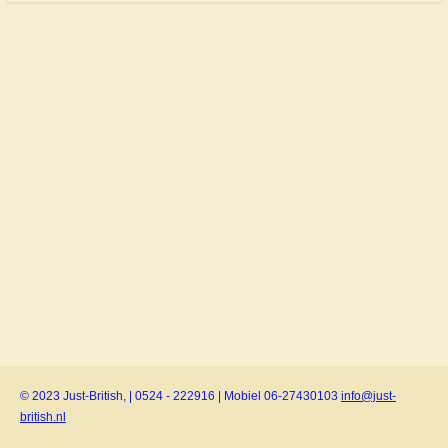
© 2023 Just-British, | 0524 - 222916 | Mobiel 06-27430103
info@just-
british.nl