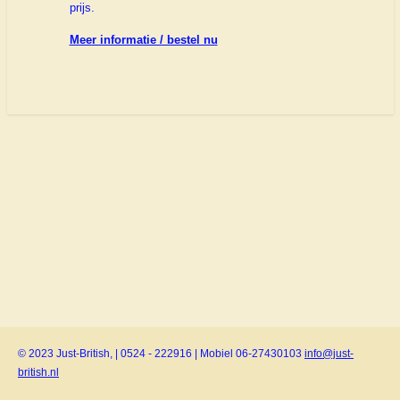
prijs.
Meer informatie / bestel nu
© 2023 Just-British, | 0524 - 222916 | Mobiel 06-27430103
info@just-
british.nl