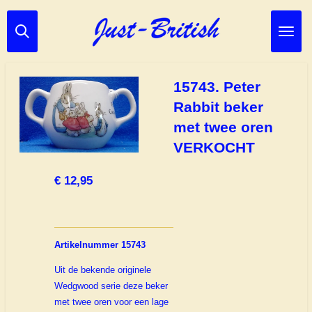
Ga
direct
naar
de
hoofdinhoud
15743. Peter
Rabbit beker
met twee oren
VERKOCHT
€ 12,95
Artikelnummer 15743
Uit de bekende originele
Wedgwood serie deze beker
met twee oren voor een lage