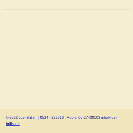
© 2023 Just-British, | 0524 - 222916 | Mobiel 06-27430103
info@just-
british.nl