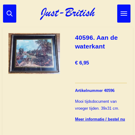
Ga
direct
naar
de
hoofdinhoud
40596. Aan de
waterkant
€ 6,95
Artikelnummer 40596
Mooi tijdsdocument van
vroeger tijden. 39x31 cm.
Meer informatie / bestel nu