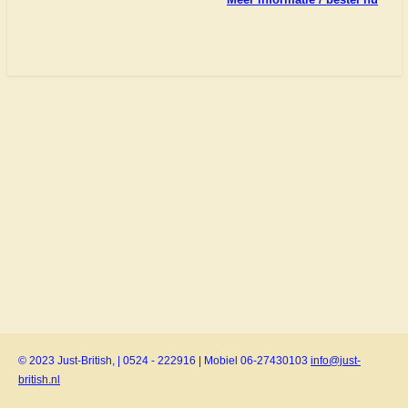
© 2023 Just-British, | 0524 - 222916 | Mobiel 06-27430103
info@just-
british.nl