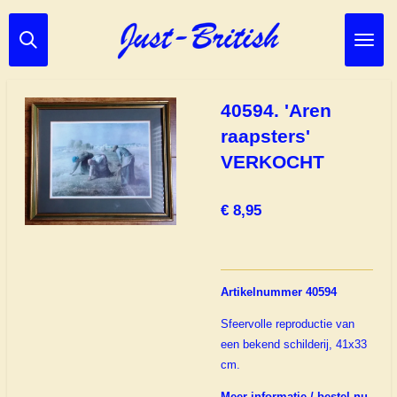
Ga
direct
naar
de
hoofdinhoud
40594. 'Aren
raapsters'
VERKOCHT
€ 8,95
Artikelnummer 40594
Sfeervolle reproductie van
een bekend schilderij, 41x33
cm.
Meer informatie / bestel nu