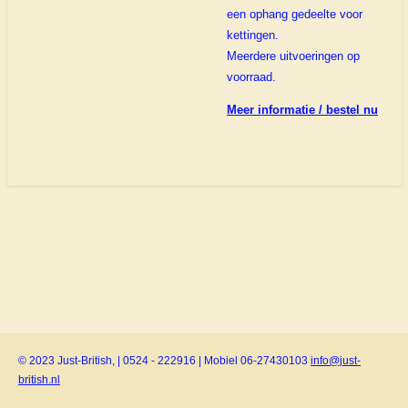
een ophang gedeelte voor
kettingen.
Meerdere uitvoeringen op
voorraad.
Meer informatie / bestel nu
© 2023 Just-British, | 0524 - 222916 | Mobiel 06-27430103
info@just-
british.nl