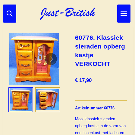
Ga
direct
naar
de
hoofdinhoud
60776. Klassiek
sieraden opberg
kastje
VERKOCHT
€ 17,90
Artikelnummer 60776
Mooi klassiek sieraden
opberg kastje in de vorm van
een linnenkast met lades en