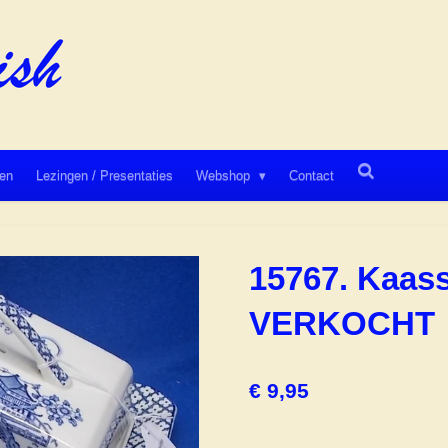
en
Lezingen / Presentaties
Webshop
Contact
15767. Kaass
VERKOCHT
€ 9,95