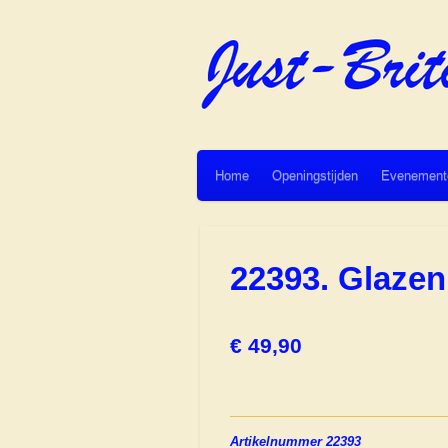
Ga
direct
naar
de
hoofdinhoud
Home
Openingstijden
Evenement
22393. Glaze
€ 49,90
Artikelnummer 22393