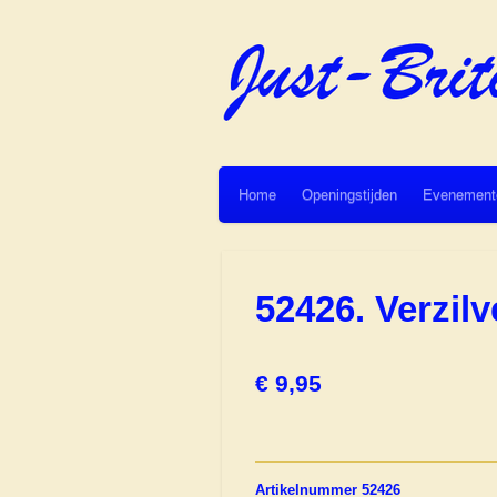
Ga
direct
naar
de
hoofdinhoud
Home
Openingstijden
Evenement
52426. Verzi
€ 9,95
Artikelnummer 52426