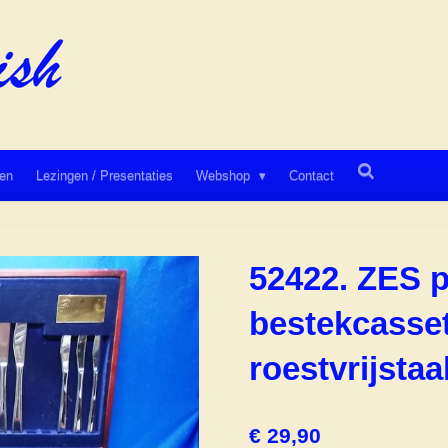
en
Lezingen / Presentaties
Webshop
Contact
52422. ZES 
bestekcasset
roestvrijst
€ 29,90